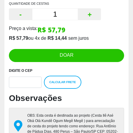
QUANTIDADE DE CESTAS
-
+
R$ 57,79
Preço a vista:
R$ 57,79
ou
4
x
de
R$ 14,44
DOAR
DIGITE O CEP
CALCULAR FRETE
Observações
OBS: Esta cesta é destinada ao projeto (Cesta Ilê Asé
Obá Olá Kundê Ogum Megê Megê ) para arrecadação
de cesta do projeto tendo como endereço: Rua Antônio
de Pádua Dias, 480 Perus – São Paulo/SP CEP: 05202-