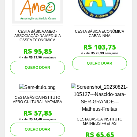
CESTA BÁSICA AMEO -
CESTA BÁSICA ECONÔMICA
ASSOCIAÇÃO DA MEDULA
CABANINHA
ÓSSEA ECONOMICA
R$ 103,75
R$ 95,85
4 x de
R$ 25,93
sem juros
4 x de
R$ 23,96
sem juros
QUERO DOAR
QUERO DOAR
CESTA BÁSICA INSTITUTO
AFRO-CULTURAL MATAMBA
R$ 57,85
CESTA BÁSICA INSTITUTO
4 x de
R$ 14,46
sem juros
MATHEUS FREITAS
QUERO DOAR
R$ 65,65