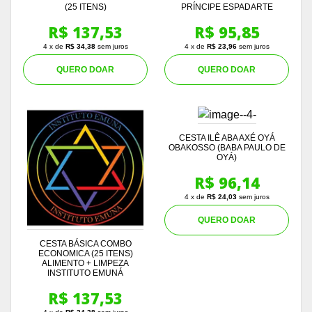
(25 ITENS)
PRÍNCIPE ESPADARTE
R$ 137,53
R$ 95,85
4 x de
R$ 34,38
sem juros
4 x de
R$ 23,96
sem juros
QUERO DOAR
QUERO DOAR
CESTA ILÊ ABA AXÉ OYÁ
OBAKOSSO (BABA PAULO DE
OYÁ)
R$ 96,14
4 x de
R$ 24,03
sem juros
QUERO DOAR
CESTA BÁSICA COMBO
ECONOMICA (25 ITENS)
ALIMENTO + LIMPEZA
INSTITUTO EMUNÁ
R$ 137,53