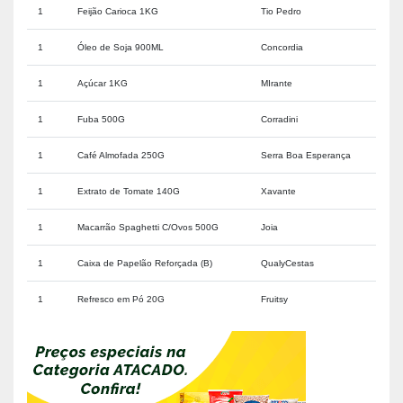
1
Feijão Carioca 1KG
Tio Pedro
1
Óleo de Soja 900ML
Concordia
1
Açúcar 1KG
MIrante
1
Fuba 500G
Corradini
1
Café Almofada 250G
Serra Boa Esperança
1
Extrato de Tomate 140G
Xavante
1
Macarrão Spaghetti C/Ovos 500G
Joia
1
Caixa de Papelão Reforçada (B)
QualyCestas
1
Refresco em Pó 20G
Fruitsy