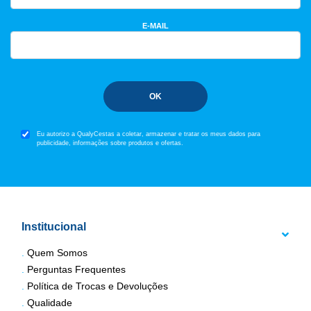
E-MAIL
OK
Eu autorizo a QualyCestas a coletar, armazenar e tratar os meus dados para
publicidade, informações sobre produtos e ofertas.
Institucional
Quem Somos
Perguntas Frequentes
Política de Trocas e Devoluções
Qualidade