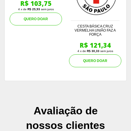
R$ 103,75
4 x de
R$ 25,93
sem juros
QUERO DOAR
CESTA BÁSICA CRUZ
VERMELHA UNIÃO FAZ A
FORÇA
R$ 121,34
4 x de
R$ 30,33
sem juros
QUERO DOAR
Avaliação de
nossos clientes