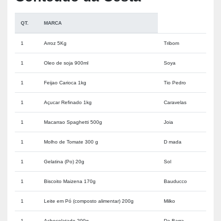
QT.
MARCA
1
Arroz 5Kg
Tribom
1
Oleo de soja 900ml
Soya
1
Feijao Carioca 1kg
Tio Pedro
1
Açucar Refinado 1kg
Caravelas
1
Macarrao Spaghetti 500g
Joia
1
Molho de Tomate 300 g
D mada
1
Gelatina (Po) 20g
Sol
1
Biscoito Maizena 170g
Bauducco
1
Leite em Pó (composto alimentar) 200g
Milko
1
Achocolatado 200g
Da Barra