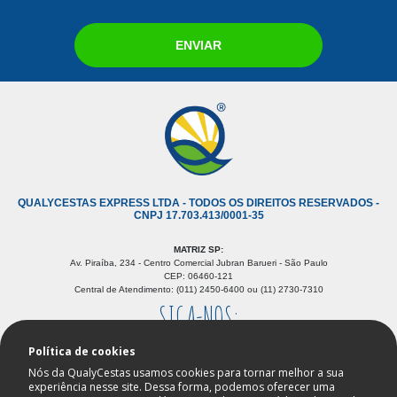
ENVIAR
QUALYCESTAS EXPRESS LTDA - TODOS OS DIREITOS RESERVADOS -
CNPJ 17.703.413/0001-35
MATRIZ SP:
Av. Piraíba, 234 - Centro Comercial Jubran Barueri - São Paulo
CEP: 06460-121
Central de Atendimento: (011) 2450-6400 ou (11) 2730-7310
SIGA-NOS:
Política de cookies
Nós da QualyCestas usamos cookies para tornar melhor a sua
experiência nesse site. Dessa forma, podemos oferecer uma