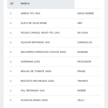
QT.
MARCA
1
ARROZ TP1 5KG
GRAO NOBRE
1
OLEO DE SOJA 900ML
ABC
1
FEIJAO CARIOQ. NOVO TP1 1KG
DA CASA
1
AÇUCAR REFINADO 1KG
CARAVELAS
1
MACARRAO PARAFUSO C/OVOS 500G
DAMAMA
1
SARDINHA 125G
PESCADOR
1
MOLHO DE TOMATE 340G
FRANZ
1
BISCOITO RECHEADO 120G
TRIUNFO
1
SAL REFINADO 1KG
NOBRE
1
ACHOCOLATADO 200G
CELLI