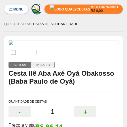
MENU
R$ 0,00
QUALYCESTAS
CESTAS DE SOLIDARIEDADE
14 ITENS
12,255 KG
Cesta Ilê Aba Axé Oyá Obakosso
(Baba Paulo de Oyá)
QUANTIDADE DE CESTAS
-
+
R$ 96,14
Preço a vista: