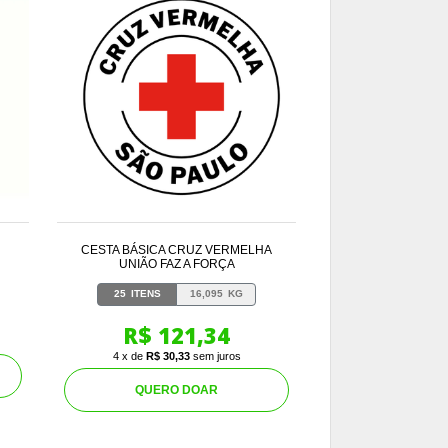
CESTA BÁSICA CRUZ VERMELHA
UNIÃO FAZ A FORÇA
25
ITENS
16,095
KG
R$ 121,34
4 x de
R$ 30,33
sem juros
QUERO DOAR