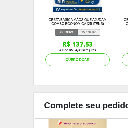
CESTA BÁSICA MÃOS QUE AJUDAM
CE
COMBO ECONOMICA (25 ITENS)
C
25
ITENS
15,670
KG
R$ 137,53
4 x de
R$ 34,38
sem juros
QUERO DOAR
Complete seu pedido