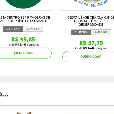
STA CENTRO ESPÍRITA OBRAS DE
CESTA ILÊ ASÉ OBÁ OLÁ KUND
ARIDADE PRÍNCIPE ESPADARTE
OGUM MEGÊ MEGÊ KIT
GENEROSIDADE
16
ITENS
12,942
KG
11
ITENS
6,470
KG
R$ 95,85
R$ 57,79
4 x de
R$ 23,96
sem juros
4 x de
R$ 14,44
sem juros
QUERO DOAR
QUERO DOAR
...