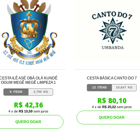
CESTA ILÊ ASÉ OBÁ OLÁ KUNDÊ
CESTA BÁSICA CANTO DO 7
OGUM MEGÊ MEGÊ LIMPEZA 1
12
ITENS
10,647
KG
9
ITENS
2,790
KG
R$ 80,10
R$ 42,36
4 x de
R$ 20,02
sem juros
4 x de
R$ 10,59
sem juros
QUERO DOAR
QUERO DOAR