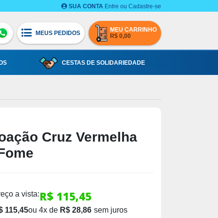
SUA CONTA
Entre ou Cadastre-se
MEUS PEDIDOS
R$ 0,00
OS
CESTAS DE SOLIDARIEDADE
oação Cruz Vermelha
 Fome
R$ 115,45
eço a vista:
$ 115,45
ou
4
x
de
R$ 28,86