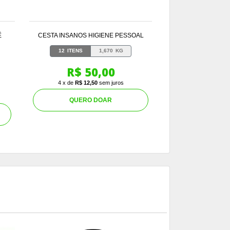
Ê
CESTA INSANOS HIGIENE PESSOAL
12
ITENS
1,670
KG
R$ 50,00
4 x de
R$ 12,50
sem juros
QUERO DOAR