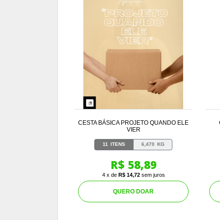
CESTA BÁSICA PROJETO QUANDO ELE
VIER
11
ITENS
6,470
KG
R$ 58,89
4 x de
R$ 14,72
sem juros
QUERO DOAR